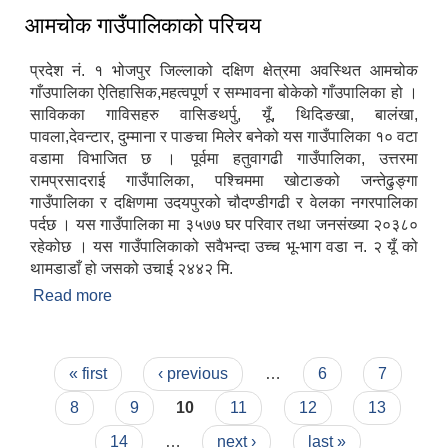
आमचोक गाउँपालिकाको परिचय
प्रदेश नं. १ भोजपुर जिल्लाको दक्षिण क्षेत्रमा अवस्थित आमचोक
गाँउपालिका ऐतिहासिक,महत्वपूर्ण र सम्भावना बोकेको गाँउपालिका हो ।
साविकका गाविसहरु वासिङथर्पु, यूँ, थिदिङखा, बालंखा,
पावला,देवन्टार, दुम्माना र पाङचा मिलेर बनेको यस गाउँपालिका १० वटा
वडामा विभाजित छ । पूर्वमा हतुवागढी गाउँपालिका, उत्तरमा
रामप्रसादराई गाउँपालिका, पश्चिममा खोटाङको जन्तेढुङ्गा
गाउँपालिका र दक्षिणमा उदयपुरको चौदण्डीगढी र वेलका नगरपालिका
पर्दछ । यस गाउँपालिका मा ३५७७ घर परिवार तथा जनसंख्या २०३८०
रहेकोछ । यस गाउँपालिकाको सवैभन्दा उच्च भू-भाग वडा न‌. २ यूँ को
थामडाडाँ हो जसको उचाई २४४२ मि.
Read more
about आमचोक गाउँपालिकाको परिचय
Pages
« first
‹ previous
…
6
7
8
9
10
11
12
13
14
…
next ›
last »