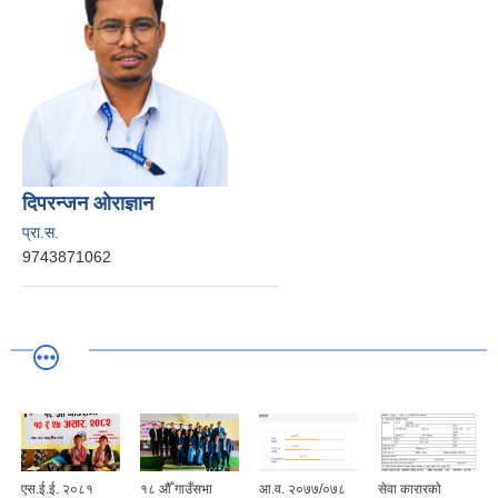
दिपरन्जन ओराज्ञान
प्रा.स.
9743871062
एस.ई.ई. २०८१
१८ औँ गाउँसभा
आ.व. २०७७/०७८
सेवा कारारको