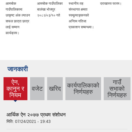
आमचोक
आमचोक गाउँपालिका
स्थानीय तह
दराखास्त फारम।
गाउँपालिकामा
बालंखा भोजपुर
संस्थागत क्षमता
उत्कृष्ट अंक ल्याउन
२०८२/०३/१० गते
स्वमूल्याङ्कनको
सफल छात्रा छात्र
अन्तिम नतिजा
लाई सम्मान
प्रकाशन सम्बन्धमा।
कार्यक्रम।
जानकारी
ऐन,
गाउँ
कार्यपालिकाको
कानुन र
वजेट
खरिद
सभाको
(active
निर्णयहरु
नियम
निर्णयहरु
tab)
आर्थिक ऐन २०७७ प्रथम संशोधन
मिति:
07/24/2021 - 19:43