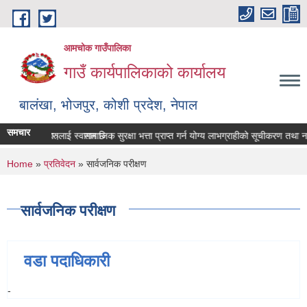
Skip to main content
आमचोक गाउँपालिका
गाउँ कार्यपालिकाको कार्यालय
बालंखा, भोजपुर, कोशी प्रदेश, नेपाल
समचार
E मा यहाँहरुलाई स्वागत छ ।
श गर्ने सम्बन्धमा।
सामाजिक सुरक्षा भत्ता प्राप्‍त गर्न योग्य लाभग्राहीको सूचीकरण तथा 
You are here
Home
»
प्रतिवेदन
» सार्वजनिक परीक्षण
सार्वजनिक परीक्षण
वडा पदाधिकारी
-