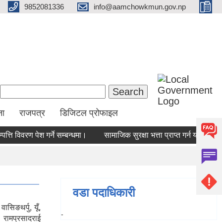
9852081336
info@aamchowkmun.gov.np
Search form
Search
ना
राजपत्र
डिजिटल प्रोफाइल
्ति विवरण पेश गर्ने सम्बन्धमा।
सामाजिक सुरक्षा भत्ता प्राप्‍त गर्न योग्य ल
वडा पदाधिकारी
सिङथर्पु, यूँ,
-
 रामप्रसादराई