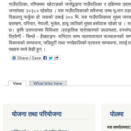
गाउँपालिका, पश्चिममा खोटाङको जन्तेढुङ्गा गाउँपालिका र दक्षिणमा 
जनसंख्या २०३८० रहेकोछ । यस गाउँपालिकाको सवैभन्दा उच्च भू-भाग वडा न
दिङलापु पार्कुवा हो जसको उचाई २०० मि. यस गाउँपालिकामा मुख्य जनसाङ्ख
ब्राम्हण, परियार, नेपाली, भुजेल, हायू जातिको मुख्य बसोवास रहेको छ ।
छ। कृषि उत्तपादनमा विविधता ,प्राकृतिक स्रोतहरुको उपलव्धता, वनजंग
त्रिवेणी - सिम्ले - हैखराङ्ग- रानिटार सम्म जलयातायात सञ्‍चालनको सम्
विकासको सम्भावना, जडिवुटी तथा नगदेवालिको प्रसस्त सम्भावना, तराई तथा
पक्षहरु मध्ये केही हुन् ।
Primary tabs
View
(active tab)
What links here
योजना तथा परियोजना
पोलमा
यस कार्यालयवाट 