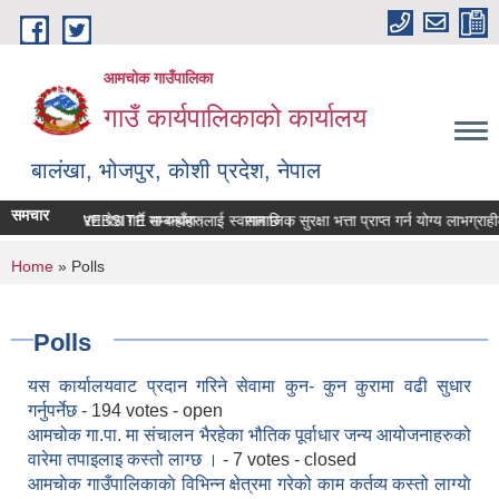
Skip to main content
आमचोक गाउँपालिका
गाउँ कार्यपालिकाको कार्यालय
बालंखा, भोजपुर, कोशी प्रदेश, नेपाल
समचार
ँपालिकाको WEBSITE मा यहाँहरुलाई स्वागत छ ।
सम्पत्ति विवरण पेश गर्ने सम्बन्धमा।
सामाजिक सुरक्षा भत्ता प्राप्‍त गर्न योग्य लाभग्
You are here
Home
» Polls
Polls
यस कार्यालयवाट प्रदान गरिने सेवामा कुन- कुन कुरामा वढी सुधार
गर्नुपर्नेछ
- 194 votes - open
आमचोक गा.पा. मा संचालन भैरहेका भौतिक पूर्वाधार जन्य आयोजनाहरुको
वारेमा तपाइलाइ कस्तो लाग्छ ।
- 7 votes - closed
आमचाेक गाउँपालिकाकाे विभिन्न क्षेत्रमा गरेको काम कर्तव्य कस्तो लाग्याे