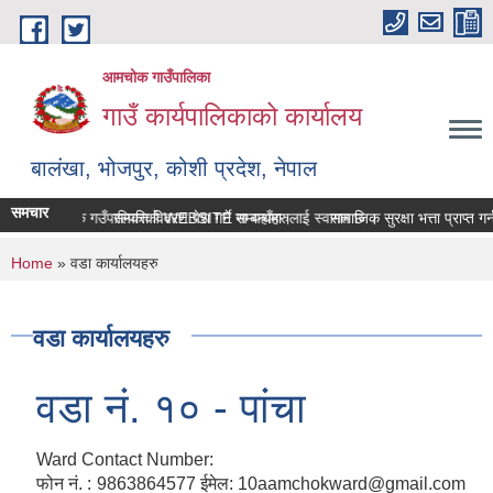
Skip to main content
आमचोक गाउँपालिका
गाउँ कार्यपालिकाको कार्यालय
बालंखा, भोजपुर, कोशी प्रदेश, नेपाल
समचार
आमचोक गउँपालिकाको WEBSITE मा यहाँहरुलाई स्वागत छ ।
सम्पत्ति विवरण पेश गर्ने सम्बन्धमा।
सामाजिक सुरक्षा भत्ता प्राप्‍त 
You are here
Home
» वडा कार्यालयहरु
वडा कार्यालयहरु
वडा नं. १० - पांचा
Ward Contact Number:
फोन नं. : 9863864577 ईमेल: 10aamchokward@gmail.com