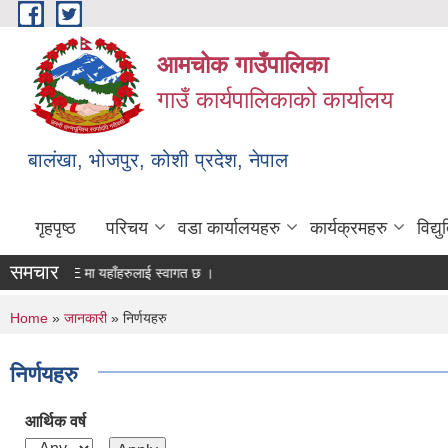
Skip to main content
आमचोक गाउँपालिका
गाउँ कार्यपालिकाको कार्यालय
बालंखा, भोजपुर, कोशी प्रदेश, नेपाल
गृहपृष्ठ
परिचय
वडा कार्यालयहरु
कार्यक्रमहरु
विद्
समचार
WEBSITE मा यहाँहरुलाई स्वागत छ ।
You are here
Home
»
जानकारी
» निर्णयहरु
निर्णयहरु
आर्थिक वर्ष