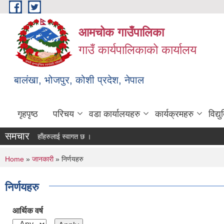
Skip to main content
आमचोक गाउँपालिका
गाउँ कार्यपालिकाको कार्यालय
बालंखा, भोजपुर, कोशी प्रदेश, नेपाल
गृहपृष्ठ
परिचय
वडा कार्यालयहरु
कार्यक्रमहरु
विद्
समचार
TE मा यहाँहरुलाई स्वागत छ ।
You are here
Home
»
जानकारी
» निर्णयहरु
निर्णयहरु
आर्थिक वर्ष