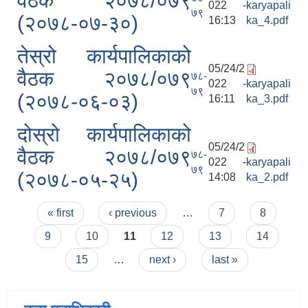
वैठक २०७८/०७९
022 -
karyapali
७९
(२०७८-०७-३०)
16:13
ka_4.pdf
तेस्रो कार्यपालिकाको
05/24/2
वैठक २०७८/०७९
७८-
022 -
karyapali
७९
(२०७८-०६-०३)
16:11
ka_3.pdf
दोस्रो कार्यपालिकाको
05/24/2
वैठक २०७८/०७९
७८-
022 -
karyapali
७९
(२०७८-०५-२५)
14:08
ka_2.pdf
Pages
« first
‹ previous
…
7
8
9
10
11
12
13
14
15
…
next ›
last »