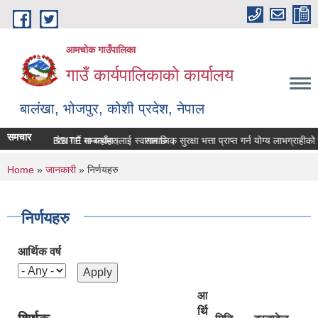
Skip to main content
आमचोक गाउँपालिका
गाउँ कार्यपालिकाको कार्यालय
बालंखा, भोजपुर, कोशी प्रदेश, नेपाल
समचार
लिकाको WEBSITE मा यहाँहरुलाई स्वागत छ ।
म्पत्ति विवरण पेश गर्ने सम्बन्धमा।
सामाजिक सुरक्षा भत्ता प्राप्‍त गर्न योग्य लाभग्राही
You are here
Home
»
जानकारी
» निर्णयहरु
निर्णयहरु
आर्थिक वर्ष
आ
र्थि