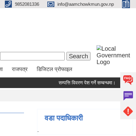
9852081336
info@aamchowkmun.gov.np
Search form
Search
ना
राजपत्र
डिजिटल प्रोफाइल
सम्पत्ति विवरण पेश गर्ने सम्बन्धमा।
सामाजिक स
वडा पदाधिकारी
-