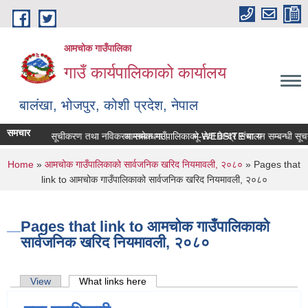
Skip to main content
आमचोक गाउँपालिका
गाउँ कार्यपालिकाको कार्यालय
बालंखा, भोजपुर, कोशी प्रदेश, नेपाल
समचार
 योग्य लाभग्राहीको सूचीकरण तथा नविकरण सम्बन्धमा।
आमचोक गउँपालिकाको WEBSITE मा यहाँहरुलाई स्वा
भू-सेवा केन्द्र संचालन सम्बन्धी सूच
You are here
Home
»
आमचोक गाउँपालिकाको सार्वजनिक खरिद नियमावली, २०८०
» Pages that
link to आमचोक गाउँपालिकाको सार्वजनिक खरिद नियमावली, २०८०
Pages that link to आमचोक गाउँपालिकाको
सार्वजनिक खरिद नियमावली, २०८०
Primary tabs
View
What links here
(active tab)