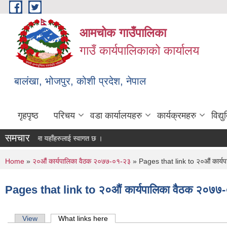
Skip to main content
आमचोक गाउँपालिका
गाउँ कार्यपालिकाको कार्यालय
बालंखा, भोजपुर, कोशी प्रदेश, नेपाल
गृहपृष्ठ
परिचय
वडा कार्यालयहरु
कार्यक्रमहरु
विद्
समचार
EBSITE मा यहाँहरुलाई स्वागत छ ।
You are here
Home
»
२०औं कार्यपालिका वैठक २०७७-०१-२३
» Pages that link to २०औं कार्य
Pages that link to २०औं कार्यपालिका वैठक २०७७
Primary tabs
View
What links here
(active tab)