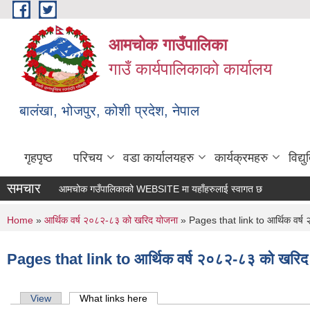
Skip to main content
आमचोक गाउँपालिका
गाउँ कार्यपालिकाको कार्यालय
बालंखा, भोजपुर, कोशी प्रदेश, नेपाल
गृहपृष्ठ
परिचय
वडा कार्यालयहरु
कार्यक्रमहरु
विद्
समचार
आमचोक गउँपालिकाको WEBSITE मा यहाँहरुलाई स्वागत छ ।
You are here
Home
»
आर्थिक वर्ष २०८२-८३ को खरिद योजना
» Pages that link to आर्थिक वर्ष
Pages that link to आर्थिक वर्ष २०८२-८३ को खरिद
Primary tabs
View
What links here
(active tab)