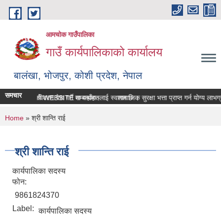
Skip to main content
आमचोक गाउँपालिका
गाउँ कार्यपालिकाको कार्यालय
बालंखा, भोजपुर, कोशी प्रदेश, नेपाल
समचार
 गउँपालिकाको WEBSITE मा यहाँहरुलाई स्वागत छ ।
सम्पत्ति विवरण पेश गर्ने सम्बन्धमा।
सामाजिक सुरक्षा भत्ता प्राप्‍त गर्न योग्य ल
You are here
Home
» श्री शान्ति राई
श्री शान्ति राई
कार्यपालिका सदस्य
फोन:
9861824370
Label:
कार्यपालिका सदस्य