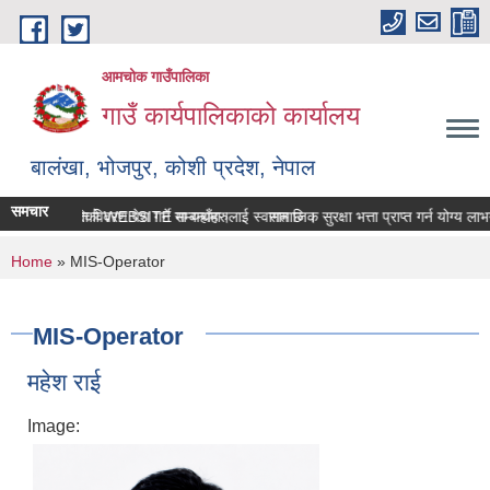
Skip to main content
आमचोक गाउँपालिका
गाउँ कार्यपालिकाको कार्यालय
बालंखा, भोजपुर, कोशी प्रदेश, नेपाल
समचार
क गउँपालिकाको WEBSITE मा यहाँहरुलाई स्वागत छ ।
सम्पत्ति विवरण पेश गर्ने सम्बन्धमा।
सामाजिक सुरक्षा भत्ता प्राप्‍त गर्न योग्य 
You are here
Home
» MIS-Operator
MIS-Operator
महेश राई
Image: