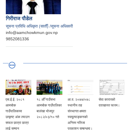
गिरीराज पौडेल
सूचना प्रविधि अधिकृत (सातौँ) /सूचना अधिकारी
info@aamchowkmun.gov.np
9852081336
एस.ई.ई. २०८१
१८ औँ गाउँसभा
आ.व. २०७७/०७८
सेवा कारारको
आमचोक
आमचोक गाउँपालिका
स्थानीय तह
दराखास्त फारम।
गाउँपालिकामा
बालंखा भोजपुर
संस्थागत क्षमता
उत्कृष्ट अंक ल्याउन
२०८२/०३/१० गते
स्वमूल्याङ्कनको
सफल छात्रा छात्र
अन्तिम नतिजा
लाई सम्मान
प्रकाशन सम्बन्धमा।