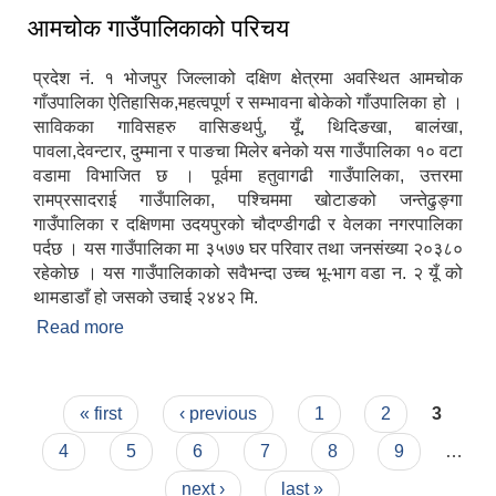
आमचोक गाउँपालिकाको परिचय
प्रदेश नं. १ भोजपुर जिल्लाको दक्षिण क्षेत्रमा अवस्थित आमचोक
गाँउपालिका ऐतिहासिक,महत्वपूर्ण र सम्भावना बोकेको गाँउपालिका हो ।
साविकका गाविसहरु वासिङथर्पु, यूँ, थिदिङखा, बालंखा,
पावला,देवन्टार, दुम्माना र पाङचा मिलेर बनेको यस गाउँपालिका १० वटा
वडामा विभाजित छ । पूर्वमा हतुवागढी गाउँपालिका, उत्तरमा
रामप्रसादराई गाउँपालिका, पश्चिममा खोटाङको जन्तेढुङ्गा
गाउँपालिका र दक्षिणमा उदयपुरको चौदण्डीगढी र वेलका नगरपालिका
पर्दछ । यस गाउँपालिका मा ३५७७ घर परिवार तथा जनसंख्या २०३८०
रहेकोछ । यस गाउँपालिकाको सवैभन्दा उच्च भू-भाग वडा न‌. २ यूँ को
थामडाडाँ हो जसको उचाई २४४२ मि.
Read more
about आमचोक गाउँपालिकाको परिचय
Pages
« first
‹ previous
1
2
3
4
5
6
7
8
9
…
next ›
last »