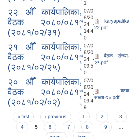
1
२२ औँ कार्यपालिका
07/0
८
8/20
वैठक २०८०/०८१
०/
karyapalika
24 -
८
22.pdf
(२०८१/०२/३१)
14:4
१
0
२१ औँ कार्यपालिका
07/0
८
8/20
वैठक २०८०/०८१
०/
बैठक संख्या-
24 -
८
२१.pdf
(२०८१/०२/२५)
09:5
१
0
२० औँ कार्यपालिका
07/0
८
8/20
वैठक २०८०/०८१
०/
बैठक
24 -
८
संख्या-२०.pdf
(२०८१/०२/०२)
09:4
१
9
Pages
« first
‹ previous
1
2
3
4
5
6
7
8
9
…