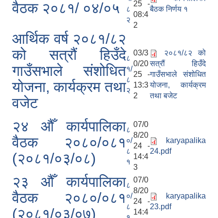
25 -
वैठक २०८१/ ०४/०५
८
बैठक निर्णय १
08:4
२
2
आर्थिक वर्ष २०८१/८२
को सत्रौं हिउँदे
03/3
२०८१/८२ को
८
0/20
सत्रौं हिउँदे
गाउँसभाले संशोधित
१/
25 -
गाउँसभाले संशोधित
८
योजना, कार्यक्रम तथा
13:3
योजना, कार्यक्रम
२
2
तथा बजेट
वजेट
२४ औँ कार्यपालिका
07/0
८
8/20
वैठक २०८०/०८१
०/
karyapalika
24 -
८
24.pdf
(२०८१/०३/०८)
14:4
१
3
२३ औँ कार्यपालिका
07/0
८
8/20
वैठक २०८०/०८१
०/
karyapalika
24 -
८
23.pdf
(२०८१/०३/०७)
14:4
१