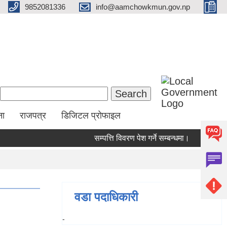
9852081336
info@aamchowkmun.gov.np
Search form
Search
ना
राजपत्र
डिजिटल प्रोफाइल
सम्पत्ति विवरण पेश गर्ने सम्बन्धमा।
सामाजिक सु
वडा पदाधिकारी
-